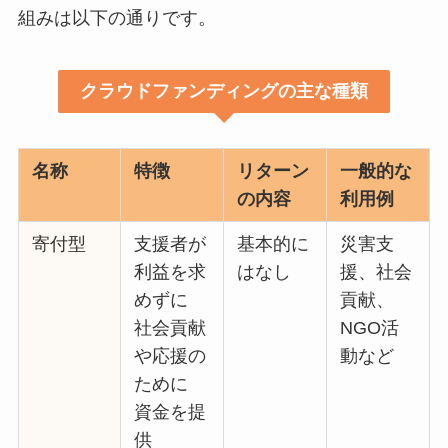
組みは以下の通りです。
クラウドファンディングの主な種類
名称
特徴
リターン
一般的な
の内容
利用例
寄付型
支援者が
基本的に
災害支
利益を求
はなし
援、社会
めずに
貢献、
社会貢献
NGO活
や応援の
動など
ために
資金を提
供